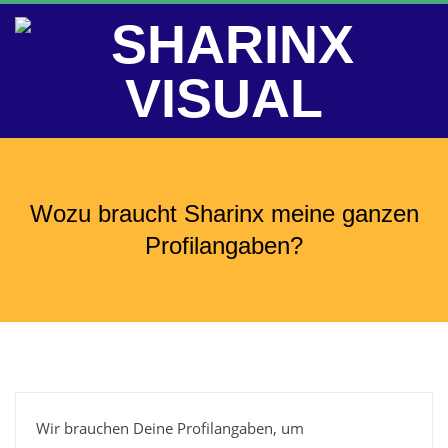
Skip
to
content
S
Primary
Navigation
H
Wozu braucht Sharinx meine ganzen
Menu
A
Profilangaben?
R
I
N
Wir brauchen Deine Profilangaben, um