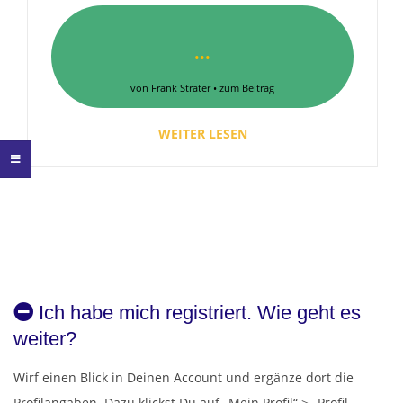
X
•••
von Frank Sträter • zum Beitrag
WEITER LESEN
2021-
07-
06
Ich habe mich registriert. Wie geht es
weiter?
Wirf einen Blick in Deinen Account und ergänze dort die
Profilangaben. Dazu klickst Du auf „Mein Profil“ > „Profil