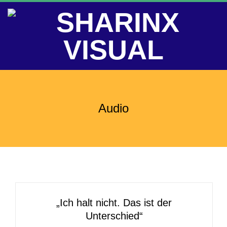
Skip
to
content
S
Primary
Navigation
H
Audio
Menu
A
R
I
„Ich halt nicht. Das ist der
N
Unterschied“