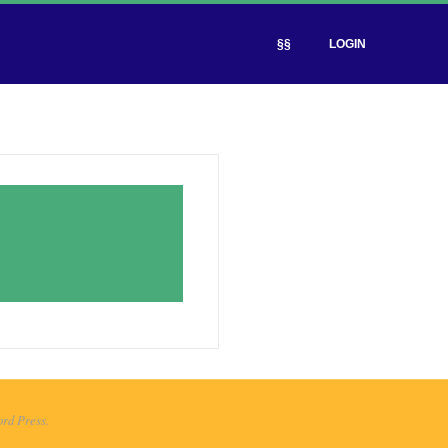
§§
LOGIN
rd Press.