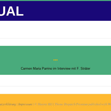
Primary
Navigation
Menu
•••
Carmen Maria Parrino im Interview mit F. Sträter
utzerklärung
|
Impressum
| © Sharinx KG | Theme Dispatch Premium published with Wo